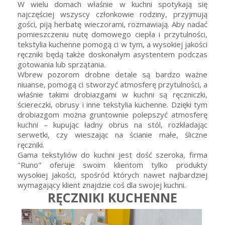
W wielu domach właśnie w kuchni spotykają się
najczęściej wszyscy członkowie rodziny, przyjmują
gości, piją herbatę wieczorami, rozmawiają. Aby nadać
pomieszczeniu nutę domowego ciepła i przytulności,
tekstylia kuchenne pomogą ci w tym, a wysokiej jakości
ręczniki będą także doskonałym asystentem podczas
gotowania lub sprzątania.
Wbrew pozorom drobne detale są bardzo ważne
niuanse, pomogą ci stworzyć atmosferę przytulności, a
właśnie takimi drobiazgami w kuchni są ręczniczki,
ściereczki, obrusy i inne tekstylia kuchenne. Dzięki tym
drobiazgom można gruntownie polepszyć atmosferę
kuchni – kupując ładny obrus na stól, rozkładając
serwetki, czy wieszając na ścianie małe, śliczne
ręczniki.
Gama tekstyliów do kuchni jest dość szeroka, firma
"Runo" oferuje swoim klientom tylko produkty
wysokiej jakości, spośród których nawet najbardziej
wymagający klient znajdzie coś dla swojej kuchni.
RĘCZNIKI KUCHENNE