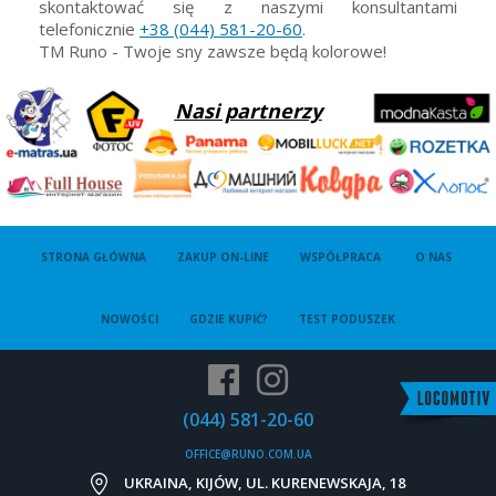
skontaktować się z naszymi konsultantami
telefonicznie
+38 (044) 581-20-60
.
TM Runo - Twoje sny zawsze będą kolorowe!
Nasi partnerzy
STRONA GŁÓWNA
ZAKUP ON-LINE
WSPÓŁPRACA
O NAS
NOWOŚCI
GDZIE KUPIĆ?
TEST PODUSZEK
(044) 581-20-60
OFFICE@RUNO.COM.UA
UKRAINA, KIJÓW, UL. KURENEWSKAJA, 18