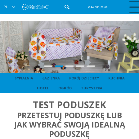
PL
(044) 581-20-60
SYPIALNIA
ŁAZIENKA
POKÓJ DZIECIĘCY
KUCHNIA
HOTEL
OGRÓD
TURYSTYKA
TEST PODUSZEK
PRZETESTUJ PODUSZKĘ LUB
JAK WYBRAĆ SWOJĄ IDEALNĄ
PODUSZKĘ