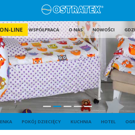
ON-LINE
WSPÓŁPRACA
O NAS
NOWOŚCI
GDZI
IENKA
POKÓJ DZIECIĘCY
KUCHNIA
HOTEL
OG