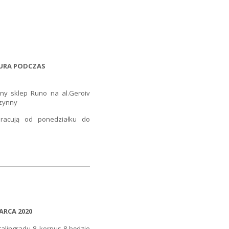
IURA PODCZAS
y sklep Runo na al.Geroiv
czynny
pracują od ponedziałku do
ARCA 2020
alingradu 8, korpus 8 będzie