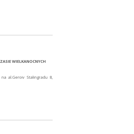
CZASIE WIELKANOCNYCH
na al.Geroiv Stalingradu 8,