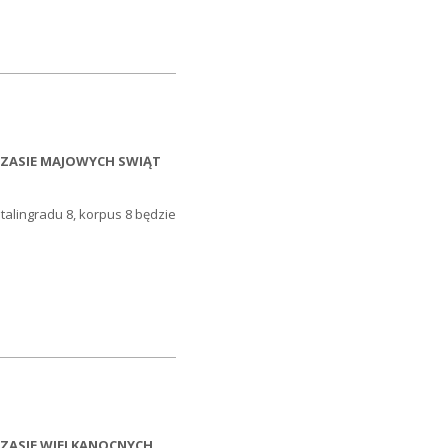
CZASIE MAJOWYCH SWIĄT
Stalingradu 8, korpus 8 będzie
CZASIE WIELKANOCNYCH