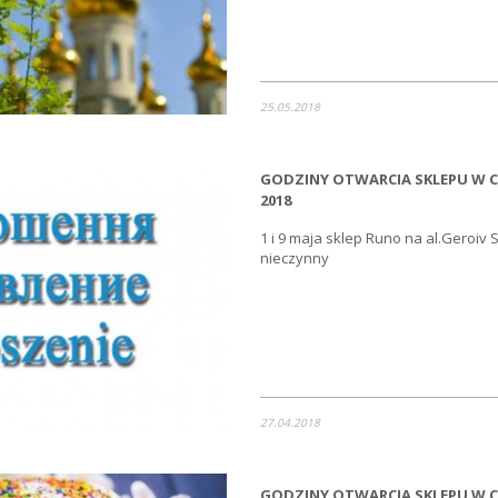
25.05.2018
GODZINY OTWARCIA SKLEPU W 
2018
1 i 9 maja sklep Runo na al.Geroiv 
nieczynny
27.04.2018
GODZINY OTWARCIA SKLEPU W 