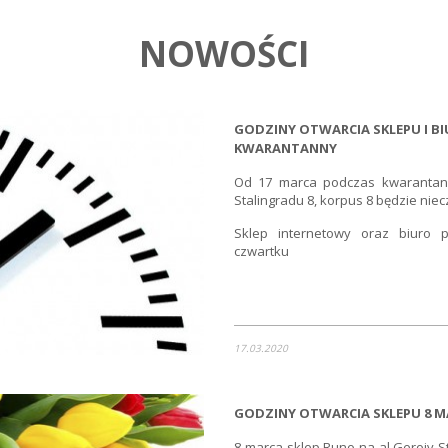
NOWOŚCI
GODZINY OTWARCIA SKLEPU I B
KWARANTANNY
Od 17 marca podczas kwarantann
Stalingradu 8, korpus 8 będzie nie
Sklep internetowy oraz biuro 
czwartku
17.03.2020
GODZINY OTWARCIA SKLEPU 8 M
8 marca sklep Runo na al.Geroiv St