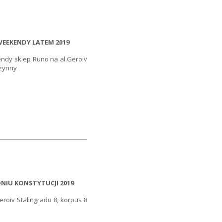
EEKENDY LATEM 2019
endy sklep Runo na al.Geroiv
czynny
NIU KONSTYTUCJI 2019
roiv Stalingradu 8, korpus 8