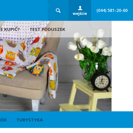
(044) 581-20-60
wejście
E KUPIĆ?
TEST PODUSZEK
RÓD
TURYSTYKA