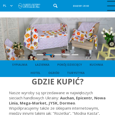
PL
(044) 581-20-60
SYPIALNIA
ŁAZIENKA
POKÓJ DZIECIĘCY
KUCHNIA
HOTEL
OGRÓD
TURYSTYKA
GDZIE KUPIĆ?
Nasze wyroby są sprzedawane w największych
sieciach handlowych Ukrainy:
Auchan, Epicentr, Nowa
Linia, Mega-Market, JYSK,
Dormeo
.
Współpracujemy także ze sklepami internetowymi,
między innymi takimi jak: "Rozetka", "Modna Kasta",