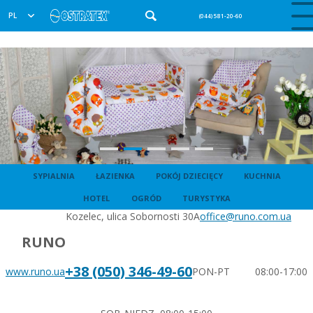
PL
(044) 581-20-60
SYPIALNIA
ŁAZIENKA
POKÓJ DZIECIĘCY
KUCHNIA
HOTEL
OGRÓD
TURYSTYKA
Kozelec, ulica Sobornosti 30A
office@runo.com.ua
RUNO
+38 (050) 346-49-60
www.runo.ua
PON-PT 08:00-17:00