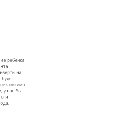
 ее ребенка
ента
онверты на
 будет
 независимо
, у нас Вы
ты и
ода.