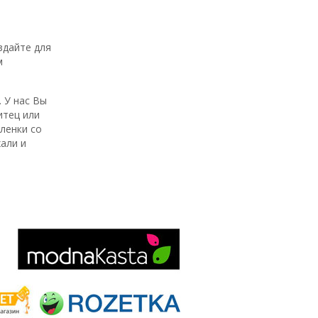
здайте для
м
 У нас Вы
итец или
ленки со
али и