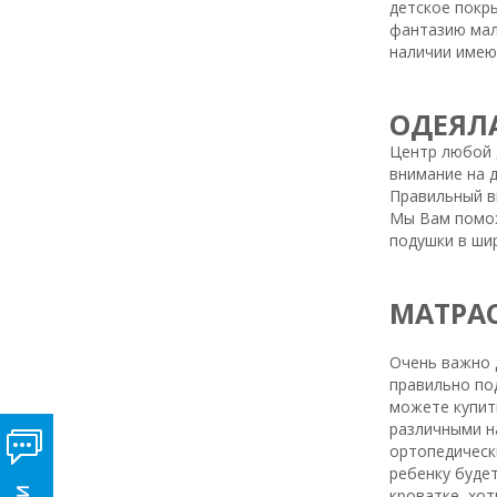
детское покр
фантазию малы
наличии имею
ОДЕЯЛ
Центр любой д
внимание на 
Правильный в
Мы Вам помож
подушки в ши
МАТРА
Очень важно 
правильно по
можете купит
различными н
ортопедическ
ребенку буде
кроватке, хот