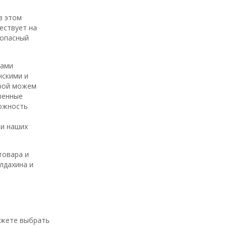
в этом
ествует на
зопасный
нами
нскими и
орой можем
венные
ожность
ми наших
товара и
лдахина и
ожете выбрать