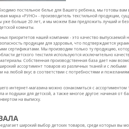
бходимо постельное белье для Вашего ребенка, мы готовы вам 
овая марка «РУНО» - производитель текстильной продукции, сущ
ы уже больше 20 лет, и мы можем Вам предложить лучший и бе
детской комнаты.
вных приоритетов нашей компании - это качество выпускаемой 
езопасность продукции для здоровья, что подтверждается украи
ми сертификатами. Мы производим только ту продукцию, кот
 области детского текстиля используются исключительно качест
материалы. Собственная производственная база дает нам возм
широкий ассортимент товаров из различных тканей и с любыми
и на любой вкус в соответствии с потребностями и пожелания
ашего интернет-магазина можно ознакомиться с ассортиментом 
а и подушки для детской, а также многое другое: начиная от ба
нвертом на выписку.
ВАЛА
едлагает широкий выбор детских товаров, среди которых вы м