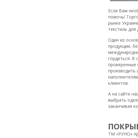
Если Вам нео
помочь! Торг
рынке Украин
текстиль для 
Один из осно
продукции, б
международны
гордиться. В
проверенные 
производить 
наполнителям
клиентов.
А на сайте н
выбрать одеял
заканчивая ко
ПОКРЫ
ТМ «РУНО» пр