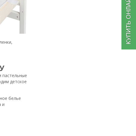
ленки,
У
и пастельные
одим детское
ьное белье
 и