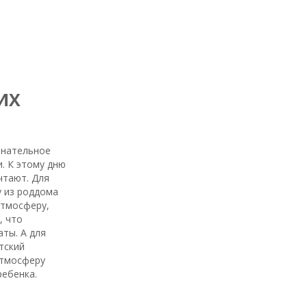
ИХ
енательное
. К этому дню
чтают. Для
у из роддома
атмосферу,
, что
ты. А для
тский
атмосферу
ребенка.