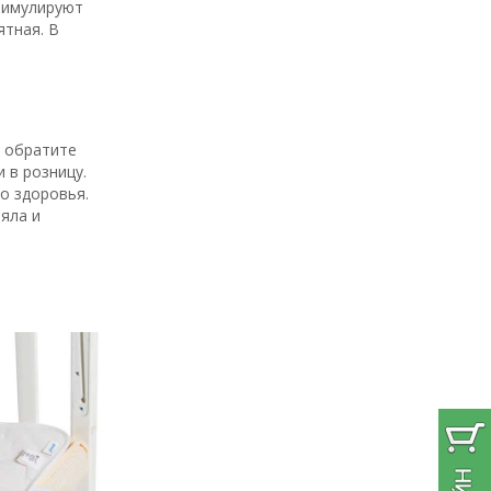
тимулируют
ятная. В
, обратите
 в розницу.
о здоровья.
яла и