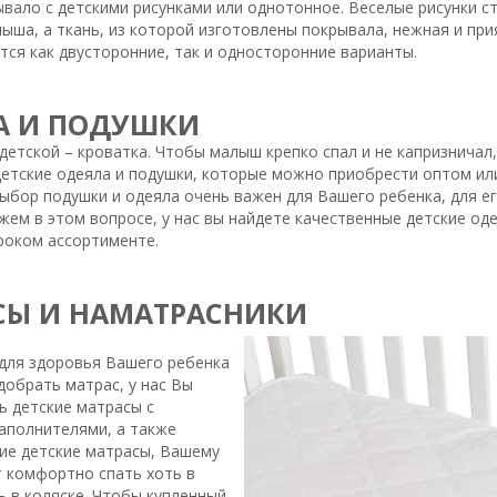
ывало с детскими рисунками или однотонное. Веселые рисунки с
ша, а ткань, из которой изготовлены покрывала, нежная и при
тся как двусторонние, так и односторонние варианты.
А И ПОДУШКИ
етской – кроватка. Чтобы малыш крепко спал и не капризничал
детские одеяла и подушки, которые можно приобрести оптом или
ыбор подушки и одеяла очень важен для Вашего ребенка, для ег
ем в этом вопросе, у нас вы найдете качественные детские оде
роком ассортименте.
СЫ И НАМАТРАСНИКИ
для здоровья Вашего ребенка
добрать матрас, у нас Вы
ь детские матрасы с
аполнителями, а также
ие детские матрасы, Вашему
т комфортно спать хоть в
ь в коляске. Чтобы купленный