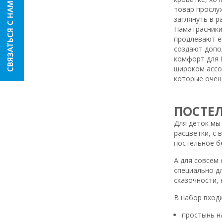
товар прослу
заглянуть в р
Наматрасники
продлевают е
создают допо
комфорт для В
широком ассо
которые очен
ПОСТЕЛ
Для деток мы
расцветки, с
постельное б
А для совсем 
специально дл
сказочности,
В набор входи
простынь на