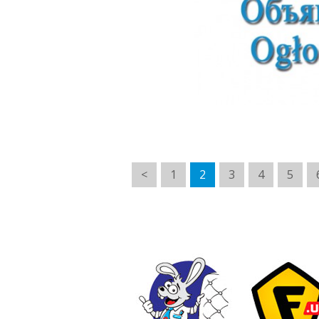
<
1
2
3
4
5