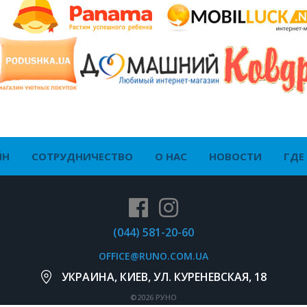
ЙН
СОТРУДНИЧЕСТВО
О НАС
НОВОСТИ
ГДЕ
(044) 581-20-60
OFFICE@RUNO.COM.UA
УКРАИНА, КИЕВ, УЛ. КУРЕНЕВСКАЯ, 18
©2026 РУНО