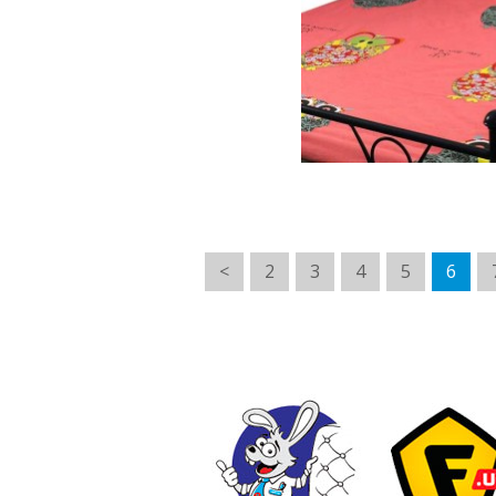
<
2
3
4
5
6