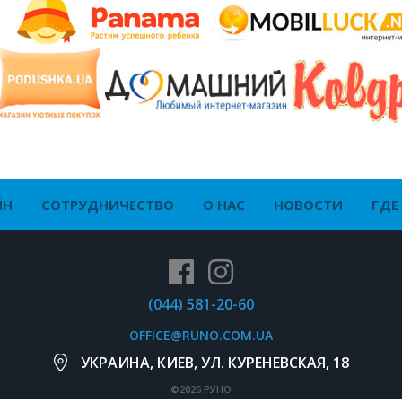
ЙН
СОТРУДНИЧЕСТВО
О НАС
НОВОСТИ
ГДЕ
(044) 581-20-60
OFFICE@RUNO.COM.UA
УКРАИНА, КИЕВ, УЛ. КУРЕНЕВСКАЯ, 18
©2026 РУНО