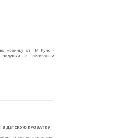
ию новинку от ТМ Руно -
 подушки с вискозным
Ы В ДЕТСКУЮ КРОВАТКУ
наборы в детскую кроватку.