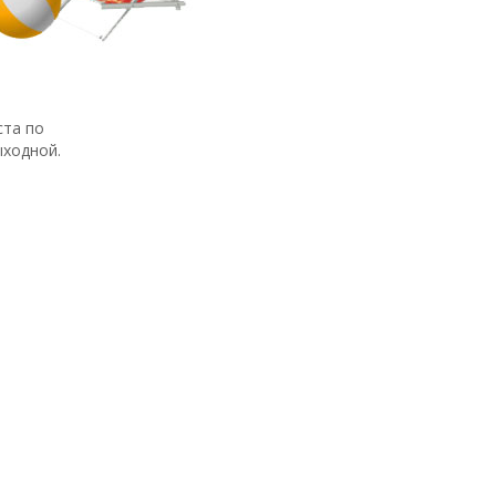
ста по
ыходной.